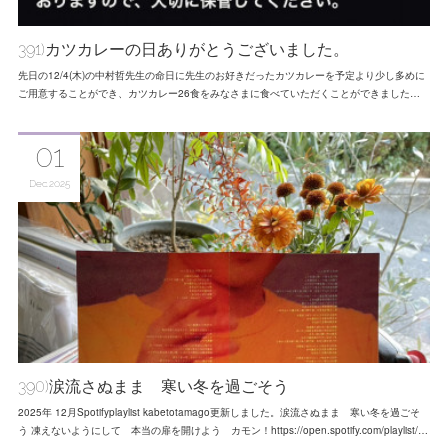
391)カツカレーの日ありがとうございました。
先日の12/4(木)の中村哲先生の命日に先生のお好きだったカツカレーを予定より少し多めに
ご用意することができ、カツカレー26食をみなさまに食べていただくことができました…
01
Dec
2025
390)涙流さぬまま 寒い冬を過ごそう
2025年 12月Spotifyplaylist kabetotamago更新しました。涙流さぬまま 寒い冬を過ごそ
う 凍えないようにして 本当の扉を開けよう カモン！https://open.spotify.com/playlist/…