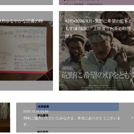
26/8月ゆるやかな読書の時
428)▪️2026/9月~荒野に希望の灯をと
もす(劇場版)／上映後☆お茶の時間
付き
2025.12.25 03:56
394)ご協力いただいたみなさま、本当にありがとうございま
す。