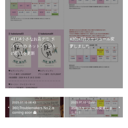
431)#小さなお店デモ ポ
430)※7月スケジュール変
スターの ネットプリント
更しました
の期日を更新
2025.07.13 08:43
2025.07.10 12:02
360)Troublemakers No.2 is
358)スケジュール変更しま
coming soon 👻
した！