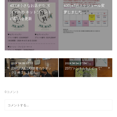
431)#小さなお店デモ ポ
430)※7月スケジュール変
スターの ネットプリント
更しました
の期日を更新
2024.04.09 07:33
2024.04.04 07:04
239)『JULLAY群⻘のラダッ
237)”トンネルをくぐって”
ク』終了しました。
0
コメント