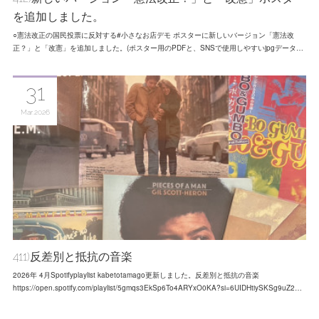
を追加しました。
○憲法改正の国民投票に反対する#小さなお店デモ ポスターに新しいバージョン「憲法改
正？」と「改憲」を追加しました。(ポスター用のPDFと、SNSで使用しやすいjpgデータ…
31
Mar
2026
411)反差別と抵抗の音楽
2026年 4月Spotifyplaylist kabetotamago更新しました。反差別と抵抗の音楽
https://open.spotify.com/playlist/5gmqs3EkSp6To4ARYxO0KA?si=6UIDHtiySKSg9uZ2…