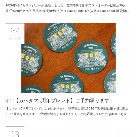
2026年4月5月スケジュール 更新しました。営業時間は赤字(ラストオーダーは閉店30分
前)◯4/28(火)〜5/4(月祝)6(水祝)9(土)16(土)11:30-18:00▷5/5(火祝)11:30-15:00 (夜貸切)…
22
Apr
2026
415)【カベタマ5周年ブレンド】ご予約承ります！
【カベタマ5周年ブレンド】ご予約承ります！喫茶壁と卵は2026年5月8日に幡ヶ谷に開店
して5周年を迎えます。ご近所の皆さまも遠方からもいつも応援していただき本当にあり…
13