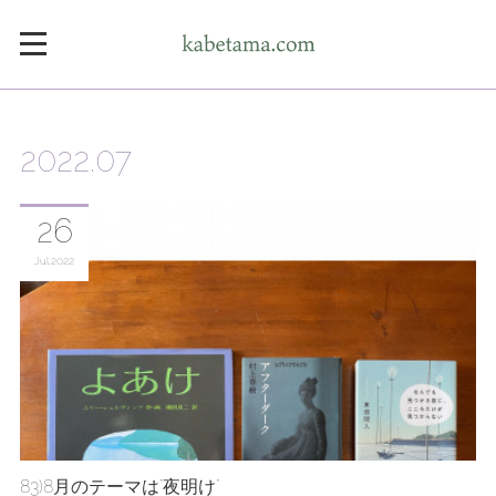
2022
.
07
26
Jul
2022
83)8月のテーマは"夜明け"