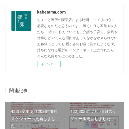
kabetama.com
ちょっと近所の喫茶店による時間、 って 人の心に
必要なものだと思うのです。 遠くに住む家族や友人
たち、 近くに住んでいても、介護や子育て、病気や
仕事など いろんな理由があってなかなか来られない
お客様にとっても 幡ヶ谷のお店に訪れたような 気
持ちになれる場所を インターネット上に作れたら
そんな気持ちではじめました。
フォロー
関連記事
433)※変更あり2026年8月
432)2026年7月・8月スケ
スケジュール更新しまし
ジュール更新しました
た