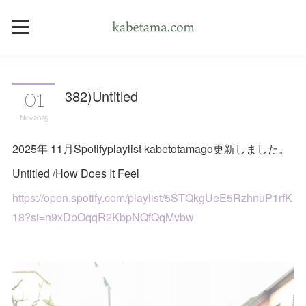
382)Untitled
01
Nov
2025
2025年 11月Spotifyplaylist kabetotamago更新しました。
Untitled /How Does It Feel
https://open.spotify.com/playlist/5STQkgUeE5RzhnuP1rfK
18?si=n9xDpOqqR2KbpNQfQqMvbw