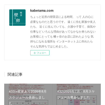
kabetama.com
ちょっと近所の喫茶店による時間、 って 人の心に
必要なものだと思うのです。 遠くに住む家族や友人
たち、 近くに住んでいても、介護や子育て、病気や
仕事など いろんな理由があってなかなか来られない
お客様にとっても 幡ヶ谷のお店に訪れたような 気
持ちになれる場所を インターネット上に作れたら
そんな気持ちではじめました。
フォロー
関連記事
433)※変更あり2026年8月
432)2026年7月・8月スケ
スケジュール更新しまし
ジュール更新しました
た