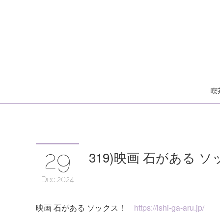
喫
29
319)映画 石がある
Dec
2024
映画 石がある ソックス！
https://ishi-ga-aru.jp/