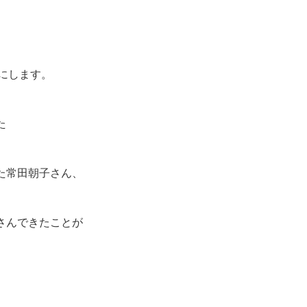
にします。
た
た常田朝子さん、
さんできたことが