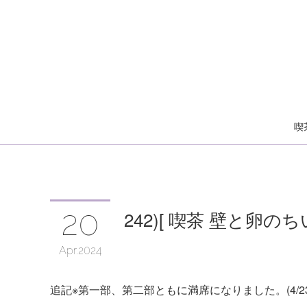
喫
20
242)[ 喫茶 壁と卵
Apr
2024
追記※第一部、第二部ともに満席になりました。(4/23