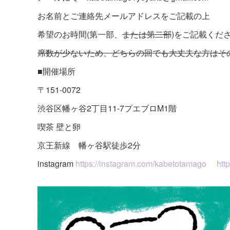
お名前とご連絡先メールアドレスをご記載の上
希望のお時間(第一部、
または第二部
)をご記載くだ
席数が少ないため、どちらの回でも大丈夫な方はそ
■開催場所
〒151-0072
渋谷区幡ヶ谷2丁目11-7プエブロM1階
喫茶 壁と卵
京王新線 幡ヶ谷駅徒歩2分
instagram
https://instagram.com/kabetotamago
htt