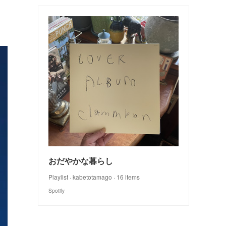
おだやかな暮らし
Playlist · kabetotamago · 16 items
Spotify