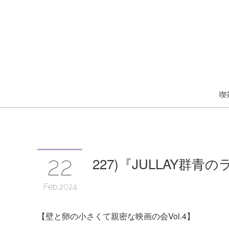
喫
22
227)『JULLAY群⻘
Feb
2024
【壁と卵の小さくて親密な映画の会Vol.4】