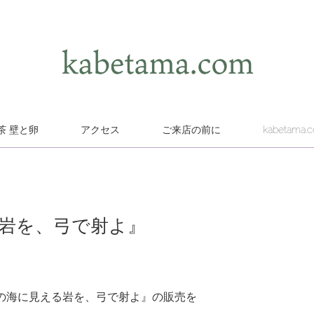
茶 壁と卵
アクセス
ご来店の前に
kabetama.
る岩を、弓で射よ』
の海に見える岩を、弓で射よ』の販売を