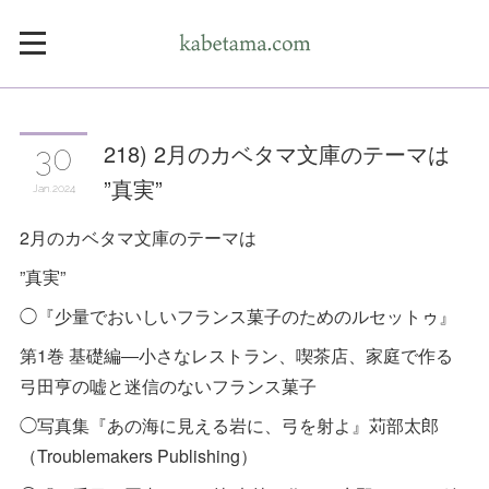
218) 2月のカベタマ文庫のテーマは
30
”真実”
Jan
2024
2月のカベタマ文庫のテーマは
”真実”
◯『少量でおいしいフランス菓子のためのルセットゥ』
第1巻 基礎編―小さなレストラン、喫茶店、家庭で作る
弓田亨の嘘と迷信のないフランス菓子
◯写真集『あの海に見える岩に、弓を射よ』苅部太郎
（Troublemakers Publishing）