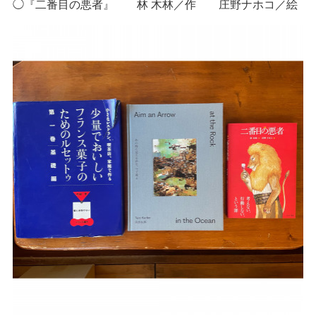
◯『二番目の悪者』 林 木林／作 庄野ナホコ／絵