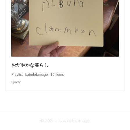
おだやかな暮らし
Playlist · kabetotamago · 16 items
Spotify
© 2021 kissakabetotamago