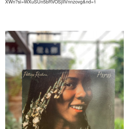
XWn?si=WXuSUn5bRVOSjIIVnnzovg&nd=1