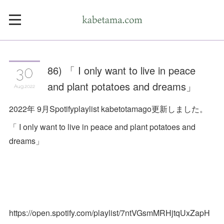
86) 「 I only want to live in peace
30
and plant potatoes and dreams」
Aug
2022
2022年 9月Spotifyplaylist kabetotamago更新しました。
「 I only want to live in peace and plant potatoes and
dreams」
https://open.spotify.com/playlist/7ntVGsmMRHjtqUxZapH