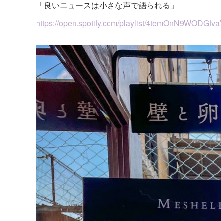
「良いニュースは小さな声で語られる」
https://open.spotify.com/playlist/4temOnN9WODGf