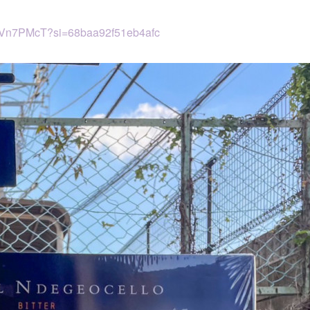
vaVn7PMcT?si=68baa92f51eb4afc